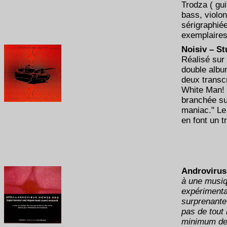
Trodza ( gui
bass, violon
sérigraphiée
exemplaires
Noisiv – S
Réalisé sur 
double albu
deux transc
White Man! 
branchée su
maniac." Le 
en font un t
Androvirus
à une musiqu
expérimenta
surprenante 
pas de tout
minimum de 