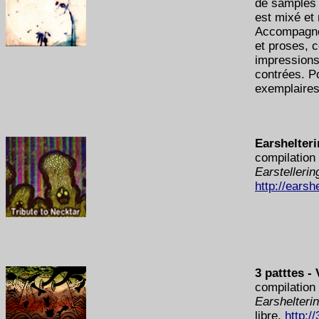
de samples p
est mixé et
Accompagné 
et proses, c
impressions
contrées. P
exemplaires
Earshelteri
compilation
Earstellerin
http://earsh
3 patttes -
compilation 
Earshelterin
libre.
http:/