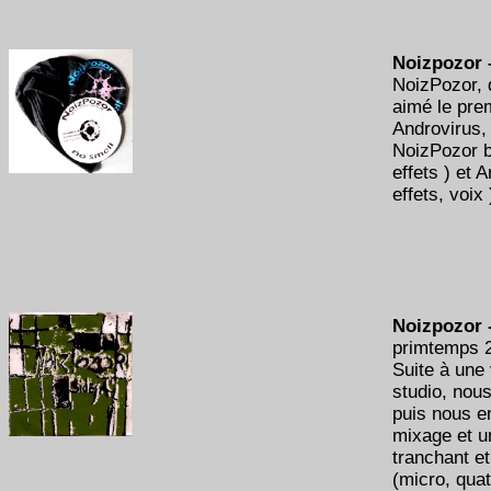
Noizpozor 
NoizPozor, 
aimé le pre
Androvirus,
NoizPozor bo
effets ) et 
effets, voix
Noizpozor -
primtemps 2
Suite à une
studio, nou
puis nous e
mixage et u
tranchant e
(micro, quat