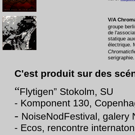
V/A Chroma
groupe berl
de l'associa
statique au
électrique. 
Chromaticfi
serigraphie.
C'est produit sur des scén
“
Flytigen” Stokolm, SU
- Komponent 130, Copenha
-
NoiseNodFestival, galery
-
Ecos, rencontre internaton