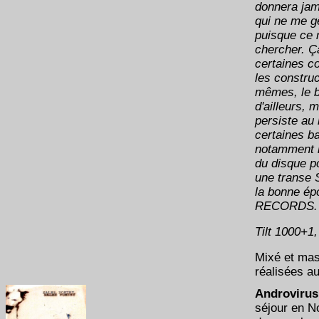
donnera jam
qui ne me g
puisque ce n
chercher. Ç
certaines 
les construc
mêmes, le b
d'ailleurs, 
persiste au
certaines b
notamment l
du disque po
une trans
la bonne é
RECORDS.
Tilt 1000+1,
Mixé et mas
réalisées a
Androvirus
séjour en N