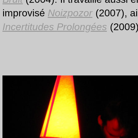
improvisé
Noizpozor
(2007), a
Incertitudes Prolongées
(2009)