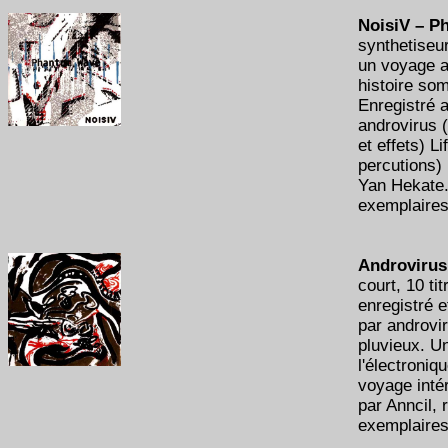
NoisiV – P
synthetiseur
un voyage a
histoire som
Enregistré 
androvirus (
et effets) Li
percutions) 
Yan Hekate.
exemplaires
Androvirus 
court, 10 ti
enregistré 
par androvi
pluvieux. U
l'électroniq
voyage intér
par Anncil, 
exemplaire